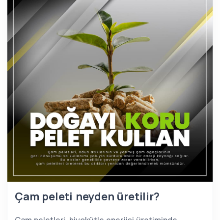
Çam peleti neyden üretilir?
Çam peletleri, biyokütle enerjisi üretiminde